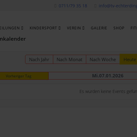
0711/79 35 18
info@tv-echterdin
EILUNGEN
KINDERSPORT
VEREIN
GALERIE
SHOP
FI
nkalender
Nach Jahr
Nach Monat
Nach Woche
Heute
Mi.07.01.2026
Vorheriger Tag
Es wurden keine Events gefu