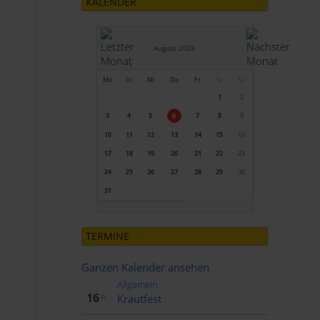
KALENDER
August 2026
Mo
Di
Mi
Do
Fr
Sa
So
1
2
3
4
5
7
8
9
6
10
11
12
13
14
15
16
17
18
19
20
21
22
23
24
25
26
27
28
29
30
31
TERMINE
Ganzen Kalender ansehen
Allgemein
Okt..
16
Krautfest
Fr.