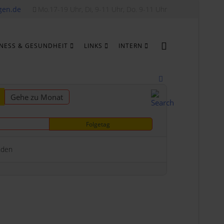
gen.de
Mo.17-19 Uhr, Di, 9-11 Uhr, Do. 9-11 Uhr
TNESS & GESUNDHEIT
LINKS
INTERN
Gehe zu Monat
Folgetag
nden