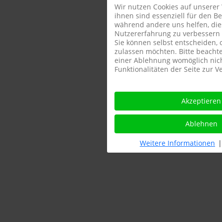
Wir nutzen Cookies auf unserer 
ihnen sind essenziell für den Be
während andere uns helfen, die
Nutzererfahrung zu verbessern (
Sie können selbst entscheiden, 
zulassen möchten. Bitte beachte
einer Ablehnung womöglich nich
Funktionalitäten der Seite zur 
Akzeptieren
Ablehnen
Weitere Informationen
|