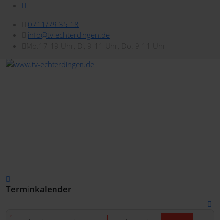
0711/79 35 18
info@tv-echterdingen.de
Mo.17-19 Uhr, Di, 9-11 Uhr, Do. 9-11 Uhr
Terminkalender