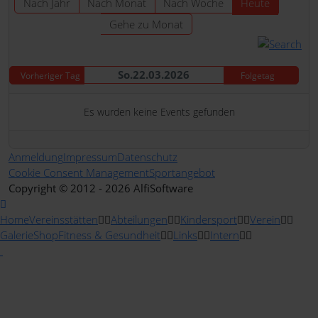
Nach Jahr
Nach Monat
Nach Woche
Heute
Gehe zu Monat
So.22.03.2026
Vorheriger Tag
Folgetag
Es wurden keine Events gefunden
Anmeldung
Impressum
Datenschutz
Cookie Consent Management
Sportangebot
Copyright © 2012 - 2026 AlfiSoftware
Home
Vereinsstätten
Abteilungen
Kindersport
Verein
Galerie
Shop
Fitness & Gesundheit
Links
Intern