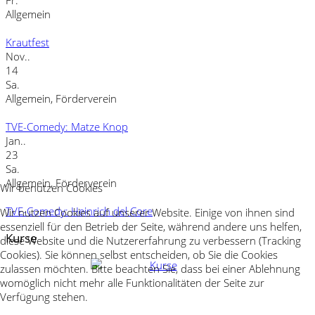
Fr.
Allgemein
Krautfest
Nov..
14
Sa.
Allgemein, Förderverein
TVE-Comedy: Matze Knop
Jan..
23
Sa.
Allgemein, Förderverein
Wir benutzen Cookies
TVE-Comedy: Heinrich del Core
Wir nutzen Cookies auf unserer Website. Einige von ihnen sind
essenziell für den Betrieb der Seite, während andere uns helfen,
Kurse
diese Website und die Nutzererfahrung zu verbessern (Tracking
Cookies). Sie können selbst entscheiden, ob Sie die Cookies
zulassen möchten. Bitte beachten Sie, dass bei einer Ablehnung
womöglich nicht mehr alle Funktionalitäten der Seite zur
Verfügung stehen.