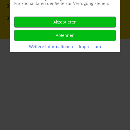
Funktionalitäten der Seite zur Verfügung stehen.
Anmeldung
Impressum
Datenschutz
Cookie Consent Management
Sportangebot
Akzeptieren
Copyright © 2012 - 2026 AlfiSoftware
Ablehnen
Weitere Informationen
|
Impressum