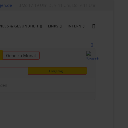
gen.de
Mo.17-19 Uhr, Di, 9-11 Uhr, Do. 9-11 Uhr
TNESS & GESUNDHEIT
LINKS
INTERN
Gehe zu Monat
Folgetag
nden