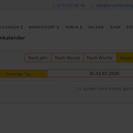
0711/79 35 18
info@tv-echterdin
EILUNGEN
KINDERSPORT
VEREIN
GALERIE
SHOP
FI
nkalender
Nach Jahr
Nach Monat
Nach Woche
Heute
Di.14.07.2026
Vorheriger Tag
Es wurden keine Events gefu