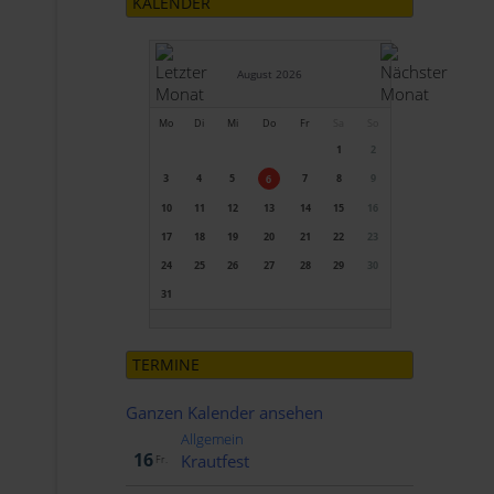
KALENDER
August 2026
Mo
Di
Mi
Do
Fr
Sa
So
1
2
3
4
5
7
8
9
6
10
11
12
13
14
15
16
17
18
19
20
21
22
23
24
25
26
27
28
29
30
31
TERMINE
Ganzen Kalender ansehen
Allgemein
Okt..
16
Krautfest
Fr.