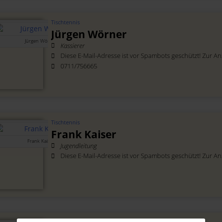
Tischtennis
Jürgen Wörner
Jürgen Wörner
Kassierer
Diese E-Mail-Adresse ist vor Spambots geschützt! Zur Anz
0711/756665
Tischtennis
Frank Kaiser
Frank Kaiser
Jugendleitung
Diese E-Mail-Adresse ist vor Spambots geschützt! Zur Anz