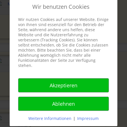
Jugendtrainer
Wir benutzen Cookies
Michael Haidacher
Michael Haidacher
Jugendtrainer
Wir nutzen Cookies auf unserer Website. Einige
von ihnen sind essenziell für den Betrieb der
Seite, während andere uns helfen, diese
Website und die Nutzererfahrung zu
verbessern (Tracking Cookies). Sie können
selbst entscheiden, ob Sie die Cookies zulassen
möchten. Bitte beachten Sie, dass bei einer
Ablehnung womöglich nicht mehr alle
Jugendtrainer
Funktionalitäten der Seite zur Verfügung
Holger Tischer
stehen.
Holger Tischer
Jugendtrainer
Akzeptieren
Ablehnen
U19 I - Mannschaftskontakt
Weitere Informationen
|
Impressum
Frank Kaiser
Frank Kaiser