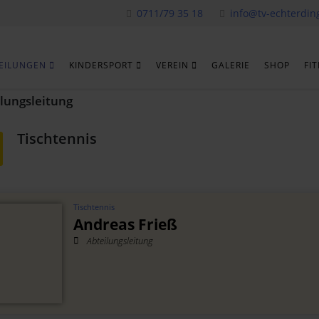
0711/79 35 18
info@tv-echterdin
EILUNGEN
KINDERSPORT
VEREIN
GALERIE
SHOP
FI
lungsleitung
Tischtennis
Tischtennis
Andreas Frieß
Abteilungsleitung