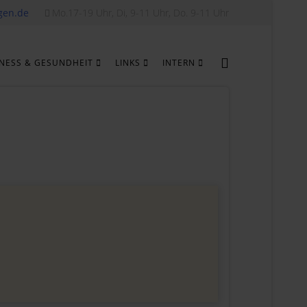
gen.de
Mo.17-19 Uhr, Di, 9-11 Uhr, Do. 9-11 Uhr
TNESS & GESUNDHEIT
LINKS
INTERN