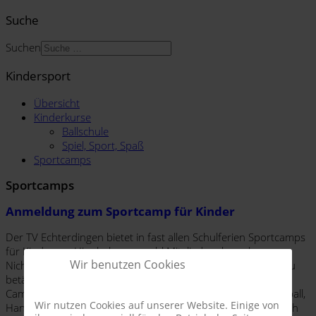
Suche
Suchen
Kindersport
Übersicht
Kinderkurse
Ballschule
Spiel, Sport, Spaß
Sportcamps
Sportcamps
Anmeldung zum Sportcamp für Kinder
Der TV Echterdingen bietet in fast allen Schulferien Sportcamps
für Kinder an. Hier haben sowohl Mitglieder als auch
Wir benutzen Cookies
Nichtmitglieder die Möglichkeit, sich in den Ferien sportlich zu
betätigen und verschiedene Sportarten auszuprobieren. Die
Camps beinhalten immer Elemente aus den Sportarten Fußball,
Wir nutzen Cookies auf unserer Website. Einige von
Handball und Turnen und sind sowohl für Kinder mit als auch