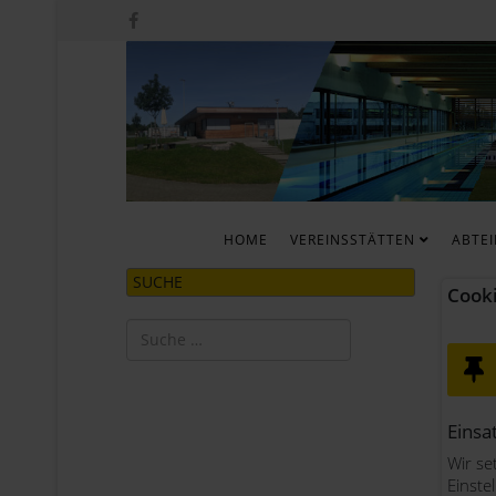
HOME
VEREINSSTÄTTEN
ABTE
SUCHE
Cook
Suchen
Type 2 or more characters for results.
Einsa
Wir se
Einste