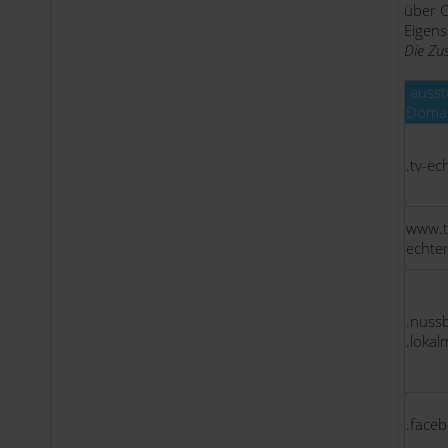
über C
Eigens
Die Zu
ausst
Doma
.tv-ec
www.t
echte
.nuss
.loka
.face