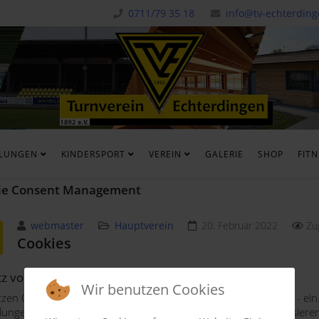
0711/79 35 18
info@tv-echterding
ILUNGEN
KINDERSPORT
VEREIN
GALERIE
SHOP
FIT
ie Consent Management
webmaster
Hauptverein
20. Februar 2022
Zu
Cookies
tz von Cookies
Wir benutzen Cookies
tzen Cookies - kleine Dateien mit Konfigurationsinformationen - ein.
llungen zu ermitteln und spezielle Benutzerfunktionen zu realisie