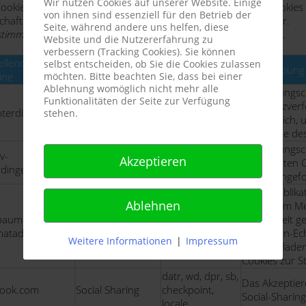
Wir nutzen Cookies auf unserer Website. Einige
ookies. Sämtliche Funktionen der Website sind auch ohne Cookies e
von ihnen sind essenziell für den Betrieb der
chaften und Einstellungen sind dann allerdings nicht verfügbar.
Seite, während andere uns helfen, diese
stimmung zum Cookie-Einsatz muss nach 5 Tagen erneut erfolgen.
Website und die Nutzererfahrung zu
verbessern (Tracking Cookies). Sie können
ellende
Cookie
selbst entscheiden, ob Sie die Cookies zulassen
Cookie Bedeutung
Beschreibung
ine
Name
möchten. Bitte beachten Sie, dass bei einer
Ablehnung womöglich nicht mehr alle
Das Sitzungsco
Funktionalitäten der Seite zur Verfügung
Präferenzver
hterdingen.de
Sitzungscookie
stehen.
erforderlich,
Der Name des 
Das Sitzungsco
v-
Akzeptieren
Sitzungscookie
reDimCookieHint
akzeptierten 
rdingen.de
erneut angefo
Unter Publika
Ablehnen
Nussbaum Me
PHPSESSID,
baum.adspirit.de
Lokalmatador
Möglichkeit g
lokalmatador-
lmatador.de
Print Service
Leinfelden-Ec
geo
Weitere Informationen
|
Impressum
herunterladen 
Cookies zur S
datr, wd, dpr, sb,
Das Akzeptier
book.com
Social Sharing
checkpoint,
Social-Sharing
locale