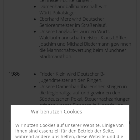
Leinfelden-Echterdingen.
Damenhandballmannschaft wirt
Württ.Pokalsieger.
Eberhard Merz wird Deutscher
Seniorenmeister im Straßenlauf.
Unsere Langläufer wurden Württ.
Waldlaufmannschaftmeister. Klaus Löffler,
Joachim und Michael Biedermann gewinnen
die Mannschaftswertung beim Münchner
Stadtmarathon.
1986
Frieder Klein wird Deutscher B-
Jugendmeister an den Ringen.
Unsere Damenhandballerinnen steigen in
die Regionalliga auf und gewinnen den
Süddeutschen Pokal. Steuernachzahlungen
bringen unsere Finanzen in Unordnung.
Wir benutzen Cookies
1987
Frieder Klein wird beim Deutschen Turnfest
Wir nutzen Cookies auf unserer Website. Einige von
in Berlin Deutscher Jugendmeister an den
ihnen sind essenziell für den Betrieb der Seite,
Ringen.
während andere uns helfen, diese Website und die