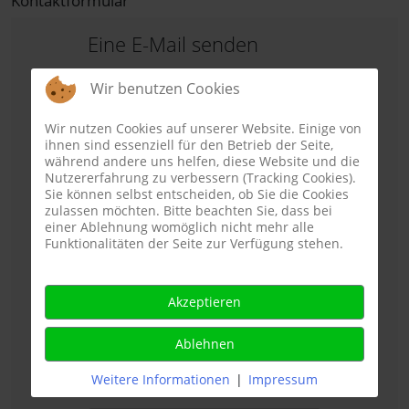
Kontaktformular
Eine E-Mail senden
Wir benutzen Cookies
*
Benötigtes Feld
Wir nutzen Cookies auf unserer Website. Einige von
ihnen sind essenziell für den Betrieb der Seite,
während andere uns helfen, diese Website und die
Name
*
Nutzererfahrung zu verbessern (Tracking Cookies).
Sie können selbst entscheiden, ob Sie die Cookies
zulassen möchten. Bitte beachten Sie, dass bei
einer Ablehnung womöglich nicht mehr alle
E-Mail
*
Funktionalitäten der Seite zur Verfügung stehen.
Akzeptieren
Betreff
*
Ablehnen
Weitere Informationen
|
Impressum
Nachricht
*