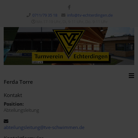
0711/79 35 18
info@tv-echterdingen.de
Mo.17-19 Uhr, Di, 9-11 Uhr, Do. 9-11 Uhr
Ferda Torre
Kontakt
Position:
Abteilungsleitung
E-Mail
abteilungsleitung@tve-schwimmen.de