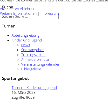
Cookies). Sie können selbst entscheiden, ob Sie die Cookies zulass
Suche
Akzeptieren
Ablehnen
Weitere Informationen
|
Impressum
Suchen
Turnen
Abteilungsleitung
Kinder und Jugend
News
Sportangebot
Trainingszeiten
Anmeldeformular
Veranstaltungskalender
Bildergalerie
Sportangebot
Turnen - Kinder und Jugend
16. März 2023
Zugriffe: 8639