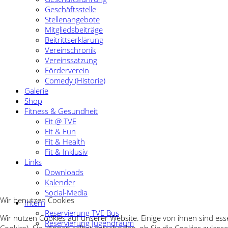
Geschäftsstelle
Stellenangebote
Mitgliedsbeiträge
Beitrittserklärung
Vereinschronik
Vereinssatzung
Förderverein
Comedy (Historie)
Galerie
Shop
Fitness & Gesundheit
Fit @ TVE
Fit & Fun
Fit & Health
Fit & Inklusiv
Links
Downloads
Kalender
Social-Media
Wir benutzen Cookies
Intern
Reservierung TVE Bus
Wir nutzen Cookies auf unserer Website. Einige von ihnen sind ess
Reservierung Jugendraum