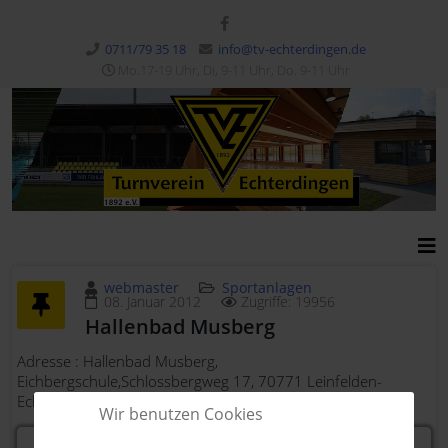
0711/79 35 18
info@tv-echterdingen.de
Mo.17-19 Uhr, Di, 9-11 Uhr, Do. 9-11 Uhr
webmaster
Sportanlagen
08. Januar 2012
Zugriffe: 19956
Hallenbad Musberg
Adresse : Hallenbad Musberg,
Eichbergschule,Schlossbergweg 17, 70771 Leinfelden-
Echterdingen (Musberg)
Wir benutzen Cookies