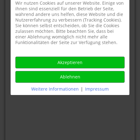
Wir nutzen Cookies auf unserer Website. Einige von
ihnen sind essenziell für den Betrieb der Seite,
während andere uns helfen, diese Website und die
Nutzererfahrung zu verbessern (Tracking Cookies).
Sie können selbst entscheiden, ob Sie die Cookies
zulassen möchten. Bitte beachten Sie, dass bei
einer Ablehnung womöglich nicht mehr alle
Funktionalitäten der Seite zur Verfügung stehen.
Akzeptieren
Ablehnen
Weitere Informationen
|
Impressum