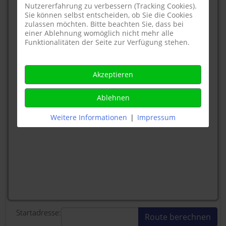
Nutzererfahrung zu verbessern (Tracking Cookies).
Sie können selbst entscheiden, ob Sie die Cookies
zulassen möchten. Bitte beachten Sie, dass bei
einer Ablehnung womöglich nicht mehr alle
Funktionalitäten der Seite zur Verfügung stehen.
Akzeptieren
Ablehnen
Weitere Informationen
|
Impressum
Startadresse: