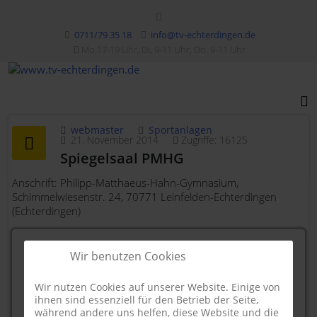
0711/79 35 18
info@tv-echterdingen.de
Mo.17-19 Uhr, Di, 9-11 Uhr, Do. 9-11 Uhr
webmaster
Sportanlagen
21. November 2014
Zugriffe: 16125
Spiegelsaal PMHG
Anschrift: Philipp-Matthaeus-Hahn-Gymnasium,
Schimmelwiesenstr. 24, 70771 Leinfelden-Echterdingen
(Echterdingen)
Wir benutzen Cookies
Wir nutzen Cookies auf unserer Website. Einige von
ihnen sind essenziell für den Betrieb der Seite,
während andere uns helfen, diese Website und die